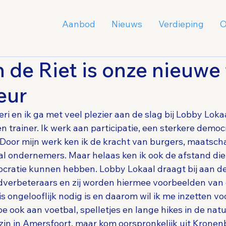
Aanbod
Nieuws
Verdieping
O
n de Riet is onze nieuwe 
eur
eri en ik ga met veel plezier aan de slag bij Lobby Lokaa
n trainer. Ik werk aan participatie, een sterkere democ
oor mijn werk ken ik de kracht van burgers, maatscha
aal ondernemers. Maar helaas ken ik ook de afstand die
cratie kunnen hebben. Lobby Lokaal draagt bij aan de
dverbeteraars en zij worden hiermee voorbeelden van
is ongelooflijk nodig is en daarom wil ik me inzetten vo
doe ook aan voetbal, spelletjes en lange hikes in de natu
zin in Amersfoort, maar kom oorspronkelijk uit Kronen