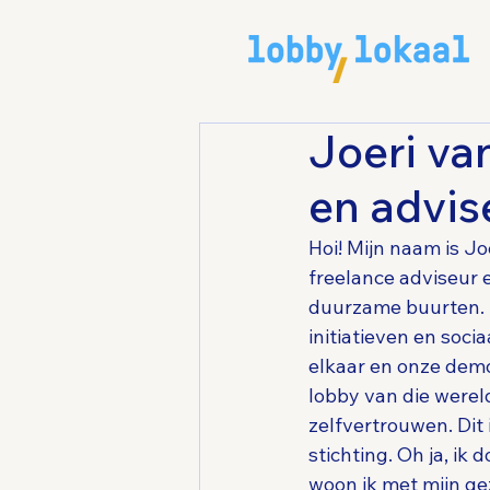
Joeri va
en advis
Hoi! Mijn naam is Jo
freelance adviseur e
duurzame buurten. D
initiatieven en soci
elkaar en onze demo
lobby van die werel
zelfvertrouwen. Dit 
stichting. Oh ja, ik 
woon ik met mijn ge