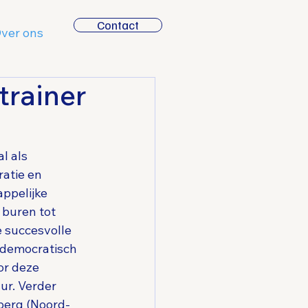
Contact
ver ons
trainer
l als 
ratie en 
ppelijke 
 buren tot 
 succesvolle 
 democratisch 
or deze 
ur. Verder 
berg (Noord- 