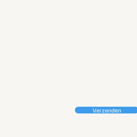
al.nl
Email
Bericht:
nstelling
es
Verzenden